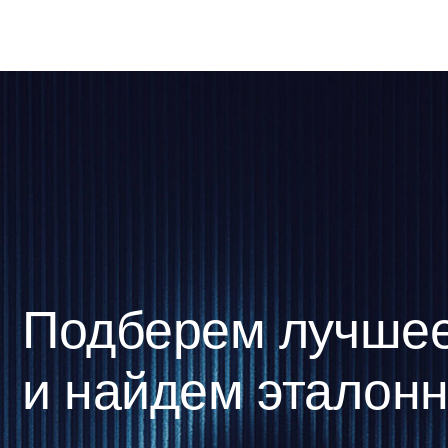
и найдем эталонно
Связаться с нами
НАВИГАЦИЯ
КОНТАКТЫ
Каталог
+7 (495) 790-97-61
Комплексные решения
1@sotemgroup.ru
Услуги
О компании