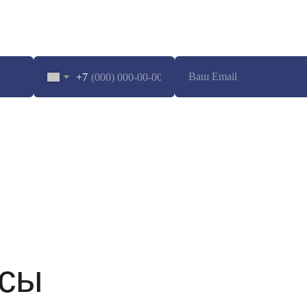
сультацию специал
+7
работку
персональных данных
осы