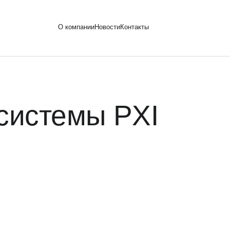
О компании
Новости
Контакты
1@sotemgroup
системы PXI